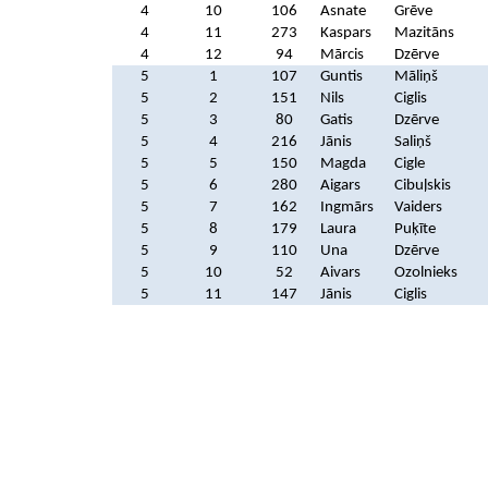
4
10
106
Asnate
Grēve
4
11
273
Kaspars
Mazitāns
4
12
94
Mārcis
Dzērve
5
1
107
Guntis
Māliņš
5
2
151
Nils
Ciglis
5
3
80
Gatis
Dzērve
5
4
216
Jānis
Saliņš
5
5
150
Magda
Cigle
5
6
280
Aigars
Cibuļskis
5
7
162
Ingmārs
Vaiders
5
8
179
Laura
Puķīte
5
9
110
Una
Dzērve
5
10
52
Aivars
Ozolnieks
5
11
147
Jānis
Ciglis