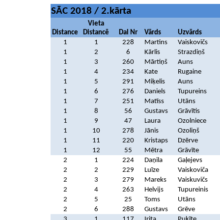
SĀC 2018 / 2.kārta
Vieta
Distance
Distancē
Dal Nr
Vārds
Uzvārds
1
1
228
Martins
Vaiskovičs
1
2
6
Kārlis
Strazdiņš
1
3
260
Mārtiņš
Auns
1
4
234
Kate
Rugaine
1
5
291
Miķelis
Auns
1
6
276
Daniels
Tupureins
1
7
251
Matīss
Utāns
1
8
56
Gustavs
Grāvītis
1
9
47
Laura
Ozolniece
1
10
278
Jānis
Ozoliņš
1
11
220
Kristaps
Dzērve
1
12
55
Mētra
Grāvīte
2
1
224
Daņila
Gaļejevs
2
2
229
Luīze
Vaiskoviča
2
3
279
Mareks
Vaiskuvičs
2
4
263
Helvijs
Tupureinis
2
5
25
Toms
Utāns
2
6
288
Gustavs
Grēve
3
1
117
Irita
Puķīte