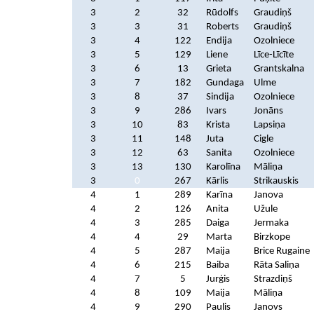
3
2
32
Rūdolfs
Graudiņš
3
3
31
Roberts
Graudiņš
3
4
122
Endija
Ozolniece
3
5
129
Liene
Līce-Līcīte
3
6
13
Grieta
Grantskalna
3
7
182
Gundaga
Ulme
3
8
37
Sindija
Ozolniece
3
9
286
Ivars
Jonāns
3
10
83
Krista
Lapsiņa
3
11
148
Juta
Cigle
3
12
63
Sanita
Ozolniece
3
13
130
Karolīna
Māliņa
3
0
267
Kārlis
Strikauskis
4
1
289
Karīna
Janova
4
2
126
Anita
Užule
4
3
285
Daiga
Jermaka
4
4
29
Marta
Birzkope
4
5
287
Maija
Brice Rugaine
4
6
215
Baiba
Rāta Saliņa
4
7
5
Jurģis
Strazdiņš
4
8
109
Maija
Māliņa
4
9
290
Paulis
Janovs