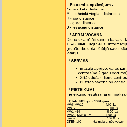
Pieņemtie apzīmējumi:
* - marķētā distance
** - tehniski vieglas distances
K - īsā distance
L - garā distance
0 - iesācēju distance
* APBALVOŠANA
Dienu uzvarētāji saņem balvas 
1. –6. vietu ieguvējus. Informāci
grupās tiks dota 2.jūlijā sacens
loterija.
* SERVISS
mazuļu aprūpe, varēs izm
centros(no 2 gadu vecuma)
Siltās dušas dienu centros
Bufetes sacensību centrā.
* PIETEIKUMI
Pieteikumu iesūtīšanai un maksāju
1
) līdz 2011.gada 19.Maijam
MW8 MW10 4,00 Ls
MW12 5,00 Ls
MW14-18 8.00 Ls
MW20 ,MW60 u.v. 11.00 Ls
pārējiem 16.00 Ls
OPEN 100 dal.maksa pēc vec.gr.