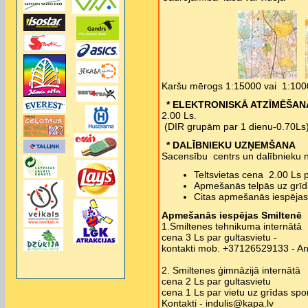
Karšu mērogs 1:15000 vai 1:1000
* ELEKTRONISKĀ ATZĪMĒŠAN
2.00 Ls.
(DIR grupām par 1 dienu-0.70Ls
* DALĪBNIEKU UZŅEMŠANA
Sacensību centrs un dalībnieku
Teltsvietas cena 2.00 Ls p
Apmešanās telpās uz grīda
Citas apmešanās iespēj
Apmešanās iespējas Smiltenē
1.Smiltenes tehnikuma internātā
cena 3 Ls par gultasvietu -
kontakti mob. +37126529133 - And
2. Smiltenes ģimnāzijā internātā
cena 2 Ls par gultasvietu
cena 1 Ls par vietu uz grīdas spo
Kontakti - indulis@kapa.lv