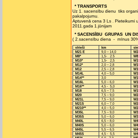
* TRANSPORTS
Uz 1. sacensību dienu tiks organiz
pakalpojumu.
Aptuvenā cena 3 Ls . Pieteikumi 
2011.gada 1.jūnijam
* SACENSĪBU GRUPAS UN D
( 2.sacensību diena - mīnus 30%
vīrieši
km
sie
M21 E
9,0 – 14,0
W2
M8*
1,5- 2.5
W8
M10*
1,5- 2,5
W1
M12*
2,0 – 2,8
W1
M12
2,5 – 2,8
W1
M14L
4,0 – 5,0
W1
M14**
3,0
W1
M16L
5,0 – 6,0
W1
M16**
4,5 - 5,0
W1
M18
6,5 – 7,5
W1
M20
7,5 – 9,0
W2
M21L
7,5 – 9,0
W2
M21S
6,0 – 7,0
W2
M210**
4,0 – 5,0
W2
M35L
7,5 – 9,0
W3
M35S
5,0 – 6,0
W3
M40L
6,5 – 8,0
W4
M40S
5,0 – 6,0
W4
M45L
5,5 – 6,5
W4
M45S
4,5 - 5,5
W4