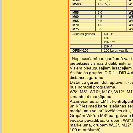
M50L
6,0- 7,0
W5
M50S
4.5- 5,5
W5
M55
5,0
W5
M60
4,5
W6
M65
4,5
W6
M70
4,5
W7
M75
3,5
W7
Atklātās grupas
DIR 1**
DIR 2
DIR 3**
DIR 4
OPEN-100
100 kg un vairāk
Nepieciešamības gadījumā var ti
pieteiksies vismaz 3 dalībnieki ar
Visiem pieaugušajiem iesācējiem
Atklātajās grupās DIR 1 - DIR 4 d
distances garumu.
Distanču garumi doti aptuveni, -ti
būs norādīti programmā.
W8*, M8*, W10*, M10*, W12*, M12*
izmantojot marķējumu.
Atzīmēšanās ar EMIT, kontrolpun
un KP iezīmēti kartē iziešanas secī
marķējumu vai arī izvēlēties citu
Grupām W8*un M8* par galveno bal
vecāku pavadības. Grupām W8*,M8
marķējuma, grupām W12*, M12* ko
100 m attālumā).