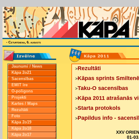
- Ceturtdiena, 6. augusts
Jaunumi / News
Rezultāti
>
Kāpa 2o21
Kāpas sprints Smiltenē
>
Sacensības
EMIT īre
Taku-O sacensības
>
O-poligons
Projekti
Kāpa 2011 atrašanās vi
>
Kartes / Maps
Starta protokols
>
Rezultāti
Foto
Papildus info - sacen
>
Kāpa 2o19
Kāpa 2o18
XXV ORIE
Kāpa 2o17
01-03