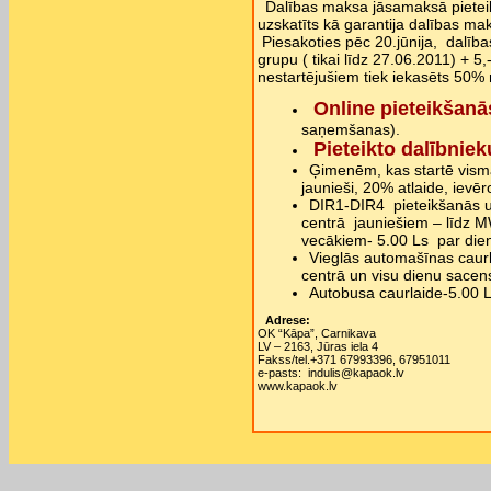
Dalības maksa jāsamaksā pietei
uzskatīts kā garantija dalības mak
Piesakoties pēc 20.jūnija, dalīb
grupu ( tikai līdz 27.06.2011) + 5
nestartējušiem tiek iekasēts 50%
Online pieteikšanā
saņemšanas).
Pieteikto dalībniek
Ģimenēm, kas startē visma
jaunieši, 20% atlaide, ie
DIR1-DIR4 pieteikšanās u
centrā jauniešiem – līdz
vecākiem- 5.00 Ls par dien
Vieglās automašīnas caurl
centrā un visu dienu sacen
Autobusa caurlaide-5.00 Ls
Adrese:
OK “Kāpa”, Carnikava
LV – 2163, Jūras iela 4
Fakss/tel.+371 67993396, 67951011
e-pasts: indulis@kapaok.lv
www.kapaok.lv