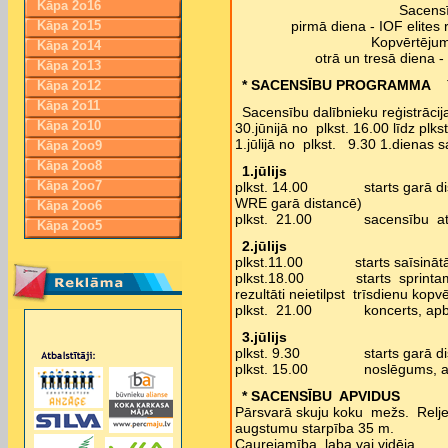
Kāpa 2o16
Sacensī
Kāpa 2o15
pirmā diena - IOF elite
Kopvērtējum
Kāpa 2o14
otrā un tresā diena 
Kāpa 2o13
* SACENSĪBU PROGRAMMA
Tr
Kāpa 2o12
Kāpa 2o11
Sacensību dalībnieku reģistrācij
Kāpa 2o10
30.jūnijā no plkst. 16.00 līdz pl
1.jūlijā no plkst. 9.30 1.dienas 
Kāpa 2oo9
Kāpa 2oo8
1.jūlijs
Kāpa 2oo7
plkst. 14.00 starts garā dis
WRE garā distancē)
Kāpa 2oo6
plkst. 21.00 sacensību atkl
Kāpa 2oo5
2.jūlijs
plkst.11.00 starts saīsinātā
plkst.18.00 starts sprintam Sm
rezultāti neietilpst trīsdienu kop
plkst. 21.00 koncerts, apbal
3.jūlijs
plkst. 9.30 starts garā dis
plkst. 15.00 noslēgums, ap
* SACENSĪBU APVIDUS
Pārsvarā skuju koku mežs. Reljefs
augstumu starpība 35 m.
Caurejamība laba vai vidēja